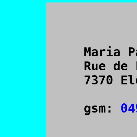
     Maria Pa
     Rue de 
     7370 El
     gsm:
 04